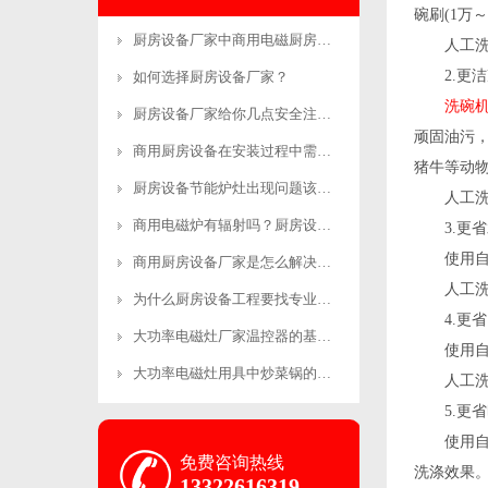
碗刷(1万～1
厨房设备厂家中商用电磁厨房设备的优势有哪
人工洗碗
2.更洁
如何选择厨房设备厂家？
洗碗
厨房设备厂家给你几点安全注意事项
顽固油污，
商用厨房设备在安装过程中需要注意哪些事项
猪牛等动物
厨房设备节能炉灶出现问题该怎么维修呢？
人工洗碗
商用电磁炉有辐射吗？厨房设备厂家来解答！
3.更省
使用自动
商用厨房设备厂家是怎么解决售后的？
人工洗碗
为什么厨房设备工程要找专业的公司？-生产
4.更省
大功率电磁灶厂家温控器的基本工作原理和制
使用自动
大功率电磁灶用具中炒菜锅的恰当操作方法
人工洗碗
5.更省
使用自动
免费咨询热线
洗涤效果
13322616319