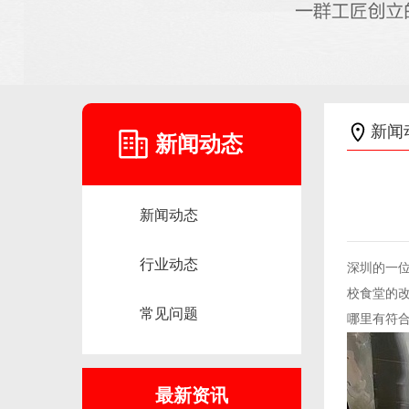
新闻
新闻动态
新闻动态
行业动态
深圳的一
校食堂的
常见问题
哪里有符
最新资讯