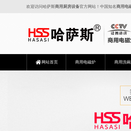
欢迎访问哈萨斯
商用厨房设备
官方网站！中国知名
商用电
网站首页
商用电磁炉
商用洗碗