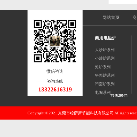
网站首页
商
商用电磁炉
大炒炉系列
小炒炉系列
烫炉系列
微信咨询
平面炉系列
咨询热线
凹面炉系列
13322616319
电陶系列
联系我们
煲仔炉系列
东莞市哈萨斯
扒炉系列
Copyright © 2021.东莞市哈萨斯节能科技有限公司 All rights reser
邮 箱：xjz0668
煎包炉系列
手 机：133226
电 话：133226