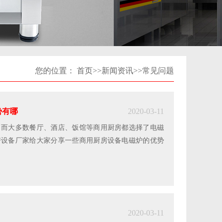
您的位置：
首页
>>
新闻资讯
>>
常见问题
势有哪
2020-03-11
，而大多数餐厅、酒店、饭馆等商用厨房都选择了电磁
房设备厂家给大家分享一些商用厨房设备电磁炉的优势
2020-03-11