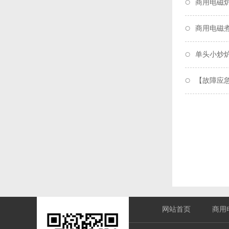
商用电磁
商用电磁
单头小炒
【故障应
网站首页
商用