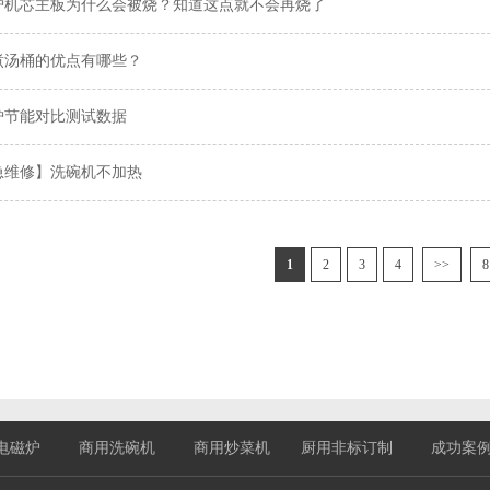
炉机芯主板为什么会被烧？知道这点就不会再烧了
煮汤桶的优点有哪些？
炉节能对比测试数据
急维修】洗碗机不加热
1
2
3
4
>>
8
电磁炉
商用洗碗机
商用炒菜机
厨用非标订制
成功案