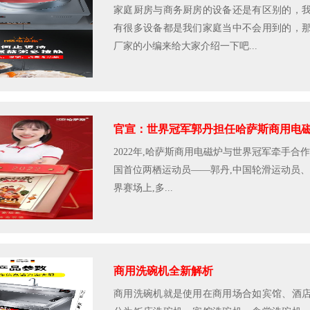
家庭厨房与商务厨房的设备还是有区别的，
有很多设备都是我们家庭当中不会用到的，
厂家的小编来给大家介绍一下吧...
官宣：世界冠军郭丹担任哈萨斯商用电
2022年,哈萨斯商用电磁炉与世界冠军牵手合
国首位两栖运动员——郭丹,中国轮滑运动员、
界赛场上,多...
商用洗碗机全新解析
商用洗碗机就是使用在商用场合如宾馆、酒