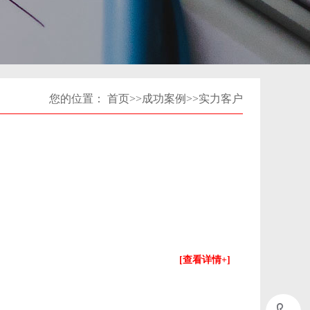
您的位置：
首页
>>
成功案例
>>
实力客户
[查看详情+]