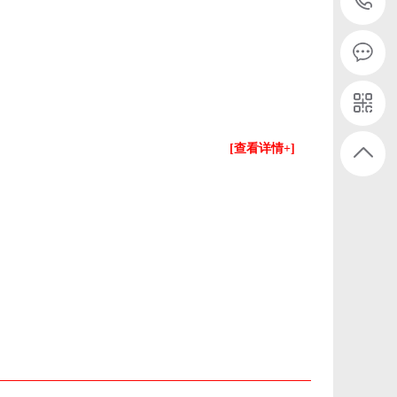
[查看详情+]