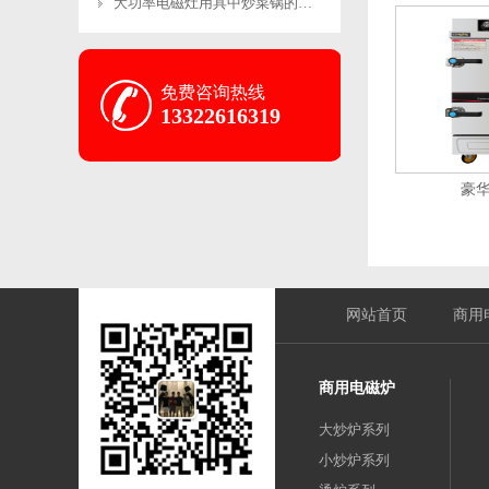
大功率电磁灶用具中炒菜锅的恰当操作方法
免费咨询热线
13322616319
豪
网站首页
商用
商用电磁炉
大炒炉系列
小炒炉系列