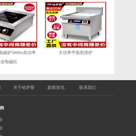
磁炉5000w高功率
大功率平面煎排炉
商业电磁灶
例
关于哈萨斯
新闻资讯
联系我们
例
业
业