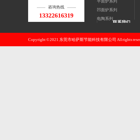
平面炉系列
咨询热线
凹面炉系列
13322616319
电陶系列
联系我们
煲仔炉系列
东莞市哈萨斯
扒炉系列
Copyright © 2021.东莞市哈萨斯节能科技有限公司 All rights reser
邮 箱：xjz0668
煎包炉系列
手 机：133226
电 话：133226
地 址：东莞
路八-18号