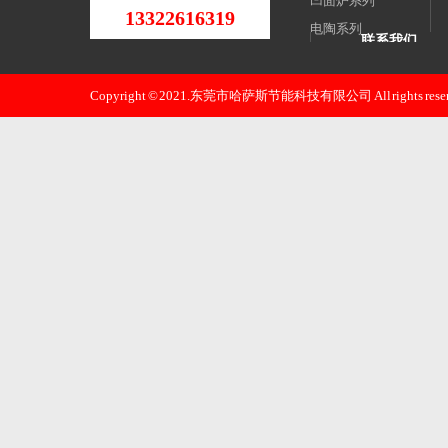
凹面炉系列
13322616319
电陶系列
联系我们
煲仔炉系列
东莞市哈萨斯
扒炉系列
Copyright © 2021.东莞市哈萨斯节能科技有限公司 All rights reser
邮 箱：xjz0668
煎包炉系列
手 机：133226
电 话：133226
地 址：东莞
路八-18号