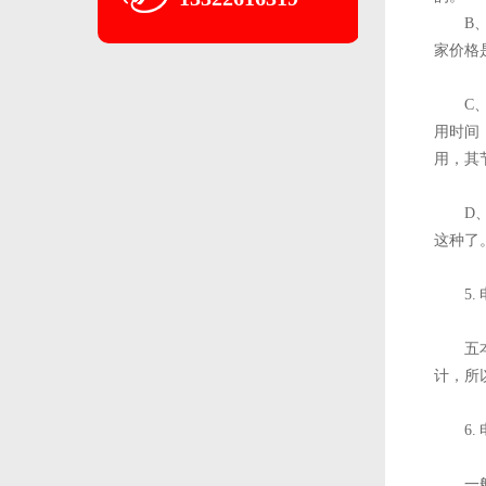
B
家价格
C
用时间
用，其
D
这种了
5
五
计，所
6
一