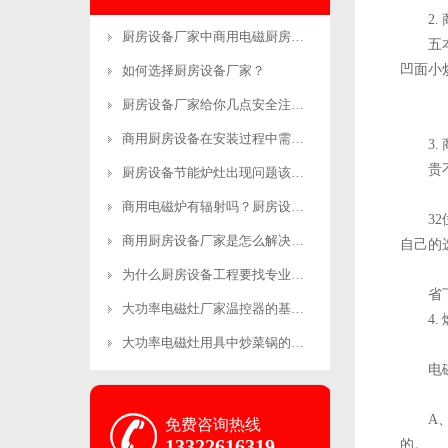
2
厨房设备厂家中商用电磁厨房设备的优势有哪
五
凹面小
如何选择厨房设备厂家？
厨房设备厂家给你几点安全注意事项
商用厨房设备在安装过程中需要注意哪些事项
3
贵
厨房设备节能炉灶出现问题该怎么维修呢？
商用电磁炉有辐射吗？厨房设备厂家来解答！
3
商用厨房设备厂家是怎么解决售后的？
自己的
为什么厨房设备工程要找专业的公司？-生产
省
大功率电磁灶厂家温控器的基本工作原理和制
4
大功率电磁灶用具中炒菜锅的恰当操作方法
电
A
免费咨询热线
13322616319
的。