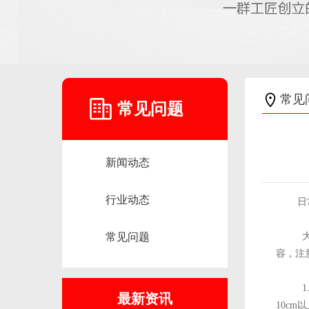
常见
常见问题
新闻动态
行业动态
日
常见问题
大
容，注
1
最新资讯
10cm