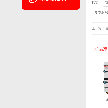
标签：
商
食堂厨房
上一篇：
产品推