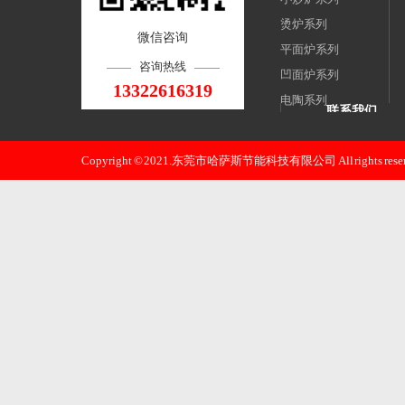
烫炉系列
微信咨询
平面炉系列
咨询热线
凹面炉系列
13322616319
电陶系列
联系我们
煲仔炉系列
东莞市哈萨斯
扒炉系列
Copyright © 2021.东莞市哈萨斯节能科技有限公司 All rights reser
邮 箱：xjz0668
煎包炉系列
手 机：133226
电 话：133226
地 址：东莞
路八-18号