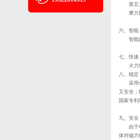
第五大
摩力斯商
六、智能
智能故障
七、快速
火力猛，
八、稳定
采用全模
又安全；
国家专利
九、安全
由于电磁
体对磁力