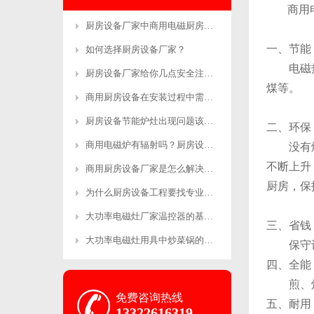
商用电
厨房设备厂家中商用电磁厨房设备的优势有哪
一、节能
如何选择厨房设备厂家？
电磁热
厨房设备厂家给你几点安全注意事项
煤等。
商用厨房设备在安装过程中需要注意哪些事项
厨房设备节能炉灶出现问题该怎么维修呢？
二、环保
商用电磁炉有辐射吗？厨房设备厂家来解答！
没有燃烧
不断上升
商用厨房设备厂家是怎么解决售后的？
厨房，保
为什么厨房设备工程要找专业的公司？-生产
大功率电磁灶厂家温控器的基本工作原理和制
三、省钱
大功率电磁灶用具中炒菜锅的恰当操作方法
保守计
四、全能
煎、炒
免费咨询热线
五、耐用
13322616319