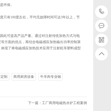
是环保。
只有100度左右，平均无故障时间可达3年以上，节
因此可提高产品产量。通过对注射传统加热方式与电
度等方面的优点，再结合电磁感应加热输出功率控制算
，体现了将电磁感应加热技术应用于注射机等塑料成型
备定制
商用厨房设备
牛羊肉专业锅
下一篇：
工厂商用电磁热水炉工程案例