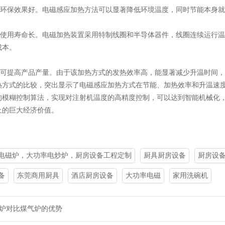
环保效果好。电磁感应加热方法可以显著降低环境温度，同时节能本身就
使用寿命长。电磁加热装置采用特制线圈和半导体器件，线圈连续运行温度
成本。
可提高产品产量。由于该加热方式的发热效率高，能显著减少升温时间，
热方式的比较，突出显示了电磁感应加热方式在节能、加热效率和升温速
的模糊控制算法，实现对注射机温度的高精度控制，可以达到智能机械化
上的巨大经济价值。
电磁炉，大功率电炒炉，厨房设备工程定制
厨具厨房设备
厨房设
备
东莞商用厨具
酒店厨房设备
大功率电磁
家用洗碗机
炉对比煤气炉的优势