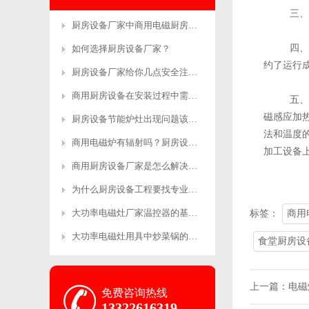
三、
厨房设备厂家中商用电磁厨房设备的优势有哪
四、
如何选择厨房设备厂家？
约了运行
厨房设备厂家给你几点安全注意事项
商用厨房设备在安装过程中需要注意哪些事项
五、
磁感应加
厨房设备节能炉灶出现问题该怎么维修呢？
法和温度
商用电磁炉有辐射吗？厨房设备厂家来解答！
加工设备
商用厨房设备厂家是怎么解决售后的？
为什么厨房设备工程要找专业的公司？-生产
大功率电磁灶厂家温控器的基本工作原理和制
标签：
商用
大功率电磁灶用具中炒菜锅的恰当操作方法
食堂厨房设
上一篇：
电磁
免费咨询热线
13322616319