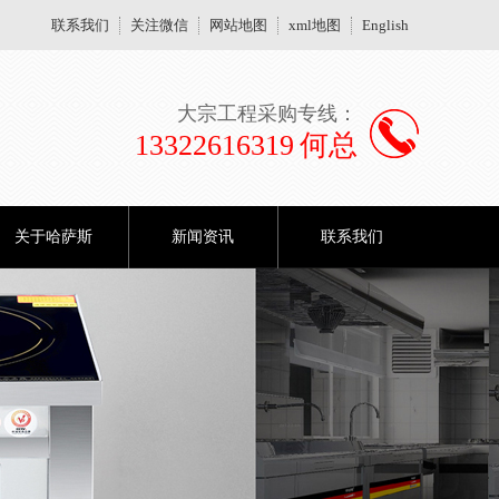
联系我们
关注微信
网站地图
xml地图
English
大宗工程采购专线：
13322616319 何总
关于哈萨斯
新闻资讯
联系我们