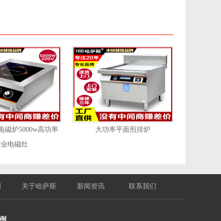
磁炉5000w高功率
大功率平面煎排炉
商业电磁灶
例
关于哈萨斯
新闻资讯
联系我们
例