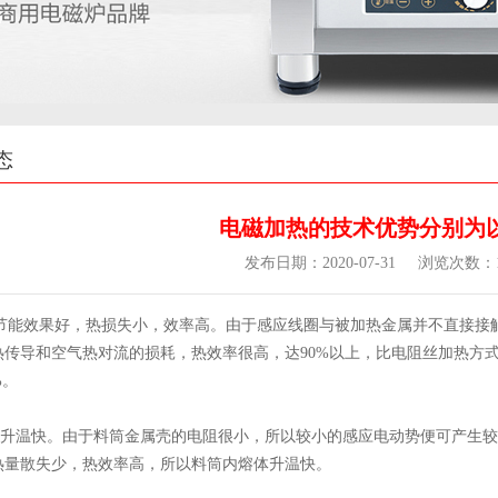
态
电磁加热的技术优势分别为
发布日期：2020-07-31
浏览次数：1
节能效果好，热损失小，效率高。由于感应线圈与被加热金属并不直接接
传导和空气热对流的损耗，热效率很高，达90%以上，比电阻丝加热方式提
%。
升温快。由于料筒金属壳的电阻很小，所以较小的感应电动势便可产生较
热量散失少，热效率高，所以料筒内熔体升温快。