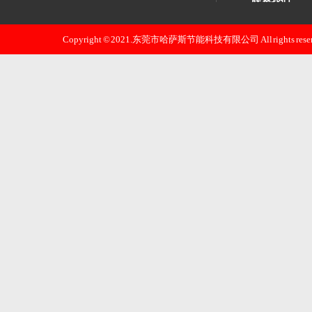
联系我们
煲仔炉系列
东莞市哈萨斯
扒炉系列
Copyright © 2021.东莞市哈萨斯节能科技有限公司 All rights reser
邮 箱：xjz0668
煎包炉系列
手 机：133226
电 话：133226
地 址：东莞
路八-18号